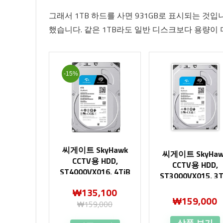
그래서 1TB 하드를 사면 931GB로 표시되는 것입니
했습니다. 같은 1TB라도 일반 디스크보다 용량이 
-15%
씨게이트 SkyHawk
씨게이트 SkyHaw
CCTV용 HDD,
CCTV용 HDD,
ST4000VX016, 4TiB
ST3000VX015, 3T
₩
135,100
₩
159,000
₩
159,000
상품 보기