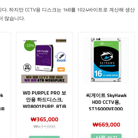
다. 하지만 CCTV용 디스크는 1kB를 1024바이트로 계산해 생산
더 많습니다.
-15%
WD PURPLE PRO 보
k
씨게이트 SkyHawk
안용 하드디스크,
HDD CCTV용,
WD8001PURP, 8TiB
iB
ST16000VE000,
16TB
₩
365,000
₩
669,000
₩
431,000
상품 보기