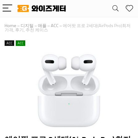
Home
»
디지털
»
애플
»
ACC
»
에어팟 프로 2세대(AirPods Pro)최저
가격, 후기, 추천 케이스
ACC
ACC