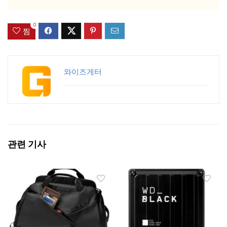
0
찜
와이즈게터
관련 기사