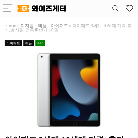
Home
»
디지털
»
애플
»
아이패드
»
아이패드 9세대 10세대 가격, 후
기, 출시일. 전통 iPad가 50 밑
아이패드
애플
iPad