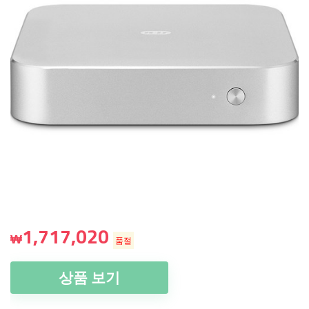
1,717,020
₩
품절
상품 보기