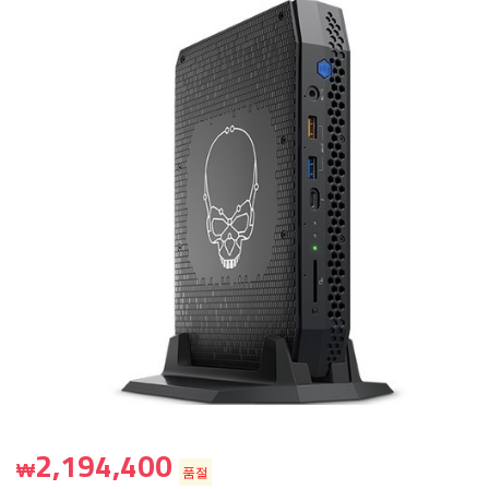
2,194,400
₩
품절