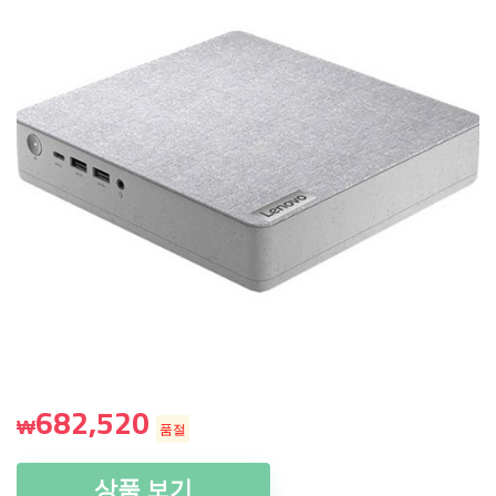
682,520
₩
품절
상품 보기